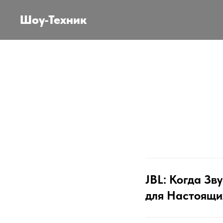
Шоу-Техник
JBL: Когда Зв
для Настоящи