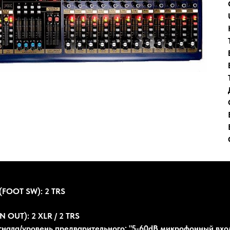
(FOOT SW): 2 TRS
 OUT): 2 XLR / 2 TRS
игнала/уровень предварительного: "5-60dB микрофонный вхо