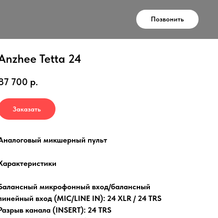
Позвонить
Anzhee Tetta 24
87 700
р.
Заказать
Аналоговый микшерный пульт
Характеристики
Балансный микрофонный вход/балансный
линейный вход (MIC/LINE IN): 24 XLR / 24 TRS
Разрыв канала (INSERT): 24 TRS