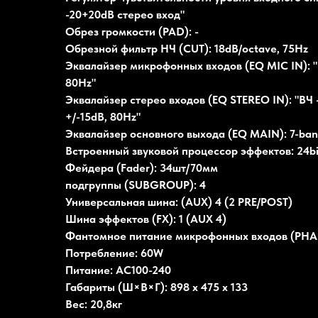
-20+20dB стерео вход"
Обрез громкости (PAD): -
Обрезной фильтр НЧ (CUT): 18dB/octave, 75Hz
Эквалайзер микрофонных входов (EQ MIC IN): "ВЧ 
80Hz"
Эквалайзер стерео входов (EQ STEREO IN): "ВЧ - 
+/-15dB, 80Hz"
Эквалайзер основного выхода (EQ MAIN): 7-ban
Встроенный звуковой процессор эффектов: 24bi
Фейдера (Fader): 34шт/70мм
подгруппы (SUBGROUP): 4
Универсальная шина: (AUX) 4 (2 PRE/POST)
Шина эффектов (FX): 1 (AUX 4)
Фантомное питание микрофонных входов (PH
Потребление: 60W
Питание: АС100-240
Габариты (Ш×В×Г): 898 х 475 х 133
Вес: 20,8кг